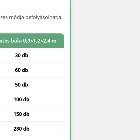
pzés módja befolyásolhatja.
etes bála 0,9×1,2×2,4 m
30 db
60 db
50 db
100 db
150 db
280 db