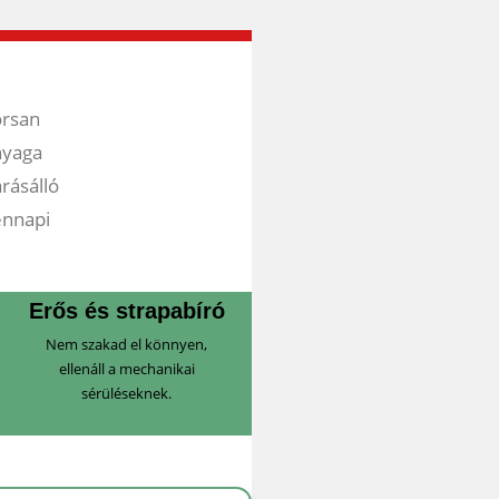
…
orsan
nyaga
rásálló
ennapi
Erős és strapabíró
Nem szakad el könnyen,
ellenáll a mechanikai
sérüléseknek.