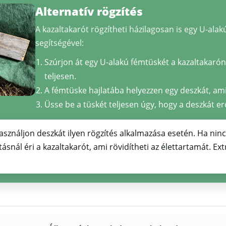
Alternatív rögzítés
A kazaltakarót rögzítheti házilagosan is egy U-alak
segítségével:
Szúrjon át egy U-alakú fémtüskét a kazaltakar
teljesen.
A fémtüske hajlatába helyezzen egy deszkát, ami 
Üsse be a tüskét teljesen úgy, hogy a deszkát er
náljon deszkát ilyen rögzítés alkalmazása esetén. Ha nincs
tásnál éri a kazaltakarót, ami rövidítheti az élettartamát. Ex