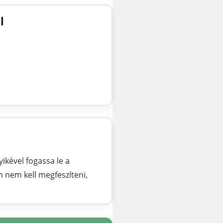
l
yikével fogassa le a
n nem kell megfeszíteni,