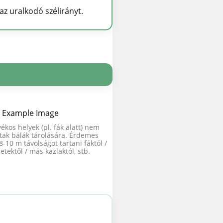
az uralkodó szélirányt.
ékos helyek (pl. fák alatt) nem
ltak bálák tárolására. Érdemes
8-10 m távolságot tartani fáktól /
etektől / más kazlaktól, stb.