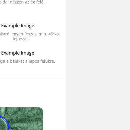
oldal nézzen az ég felé.
akaró legyen feszes, min. 45°-os
lejtéssel.
kja a bálákat a lapos felükre.