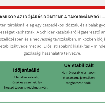
AMIKOR AZ IDŐJÁRÁS DÖNTENE A TAKARMÁNYRÓL
ltéri tárolásnál elég egy csapadékos időszak, és a bálák gy
ességet kaphatnak. A Schilder kazaltakaró légáteresztő a
a szellőzésben és a nedvesség távozásában, miközben időjá
-stabilizált védelmet ad. Erős, strapabíró kialakítás – mind
gazdasági használatra tervezve.
UV-stabilizált
Időjárásálló
Nem öregszik el a napon,
Ellenáll az esőnek,
élettartama jelentősen
hónak és a szélnek, így
meghosszabbodik.
hosszú távon is védelmet nyújt.