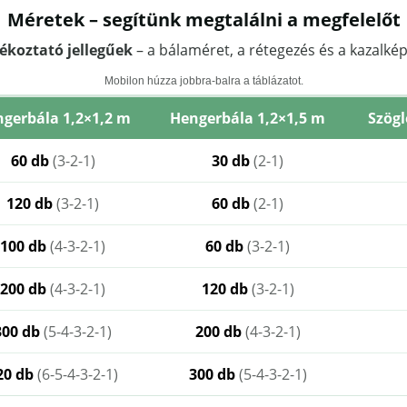
Méretek – segítünk megtalálni a megfelelőt
jékoztató jellegűek
– a bálaméret, a rétegezés és a kazalké
Mobilon húzza jobbra-balra a táblázatot.
gerbála 1,2×1,2 m
Hengerbála 1,2×1,5 m
Szögl
60 db
(3-2-1)
30 db
(2-1)
120 db
(3-2-1)
60 db
(2-1)
100 db
(4-3-2-1)
60 db
(3-2-1)
200 db
(4-3-2-1)
120 db
(3-2-1)
300 db
(5-4-3-2-1)
200 db
(4-3-2-1)
20 db
(6-5-4-3-2-1)
300 db
(5-4-3-2-1)