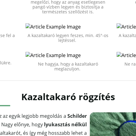
megelőzi, hogy az anyag esetlegesen
pangó vízben legyen és biztosítja a
természetes szellőzést is.
se fel a
A kazaltakaró legyen feszes, min. 45°-os
A kazalt
lejtéssel.
lükre.
Ne hagyja, hogy a kazaltakaró
Ne ra
meglazuljon.
Kazaltakaró rögzítés
z az egyik legjobb megoldás a
Schilder
. Nagy előnye, hogy
lyukasztás nélkül
zaltakarót, és így még hosszabb lehet a