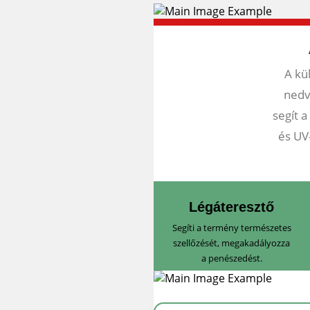
A kü
nedv
segít 
és UV
Légáteresztő
Segíti a termény természetes
szellőzését, megakadályozza
a penészedést.