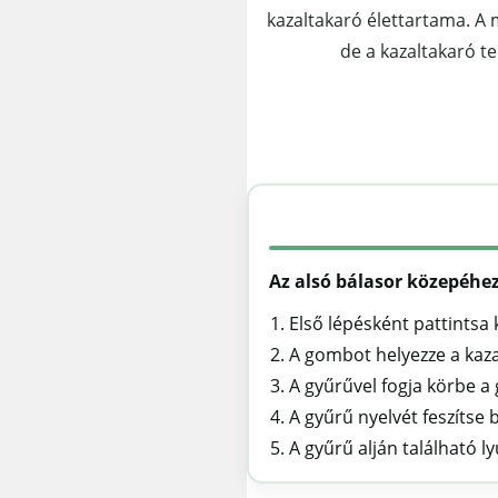
kazaltakaró élettartama. A 
de a kazaltakaró te
Az alsó bálasor közepéhez
Első lépésként pattintsa 
A gombot helyezze a kazal
A gyűrűvel fogja körbe a
A gyűrű nyelvét feszítse
A gyűrű alján található l