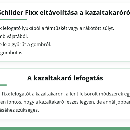
Schilder Fixx eltávolítása a kazaltakaróró
xx lefogató lyukából a fémtüskét vagy a rákötött súlyt.
omb vájatából.
se le a gyűrűt a gombról.
a gombot is.
A kazaltakaró lefogatás
 Fixx lefogatót a kazaltakarón, a fent felsorolt módszerek eg
en fontos, hogy a kazaltakaró feszes legyen, de annál jobba
éséhez szükséges.