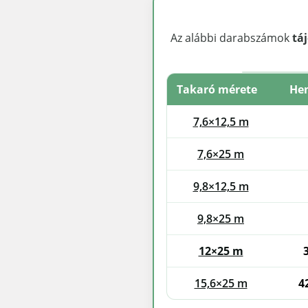
Az alábbi darabszámok
tá
Takaró mérete
Hen
7,6×12,5 m
7,6×25 m
9,8×12,5 m
9,8×25 m
12×25 m
15,6×25 m
4