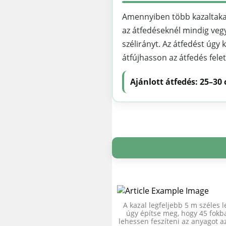
Amennyiben több kazaltakar
az átfedéseknél mindig veg
szélirányt. Az átfedést úgy k
átfújhasson az átfedés felet
Ajánlott átfedés:
25–30
A kazal legfeljebb 5 m széles 
úgy építse meg, hogy 45 fok
lehessen feszíteni az anyagot a