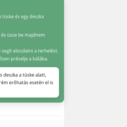
ú tüske és egy deszka
ón és üsse be majdnem
segít eloszlatni a terhelést.
ősen préselje a bálába.
 deszka a tüske alatt,
trém erőhatás esetén el is