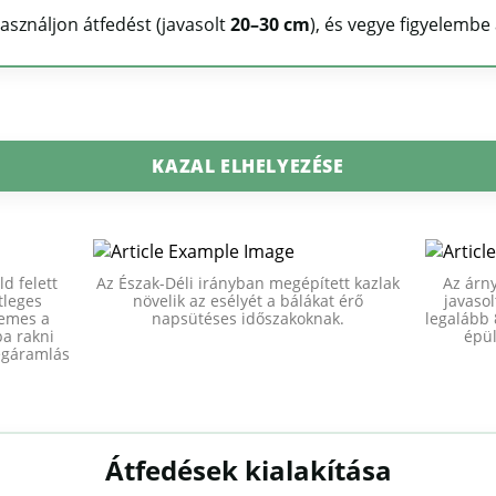
asználjon átfedést (javasolt
20–30 cm
), és vegye figyelembe 
KAZAL ELHELYEZÉSE
ld felett
Az Észak-Déli irányban megépített kazlak
Az árny
tleges
növelik az esélyét a bálákat érő
javaso
demes a
napsütéses időszakoknak.
legalább 
ba rakni
épül
légáramlás
Átfedések kialakítása