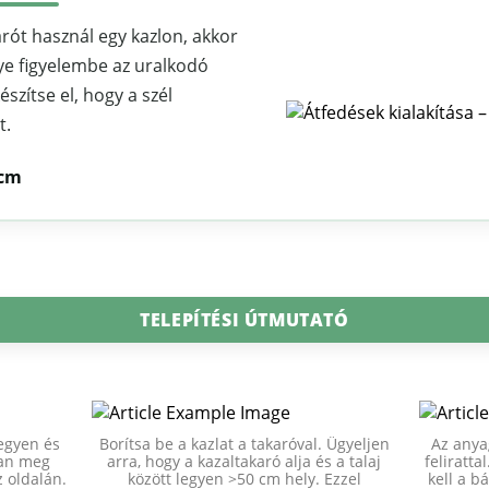
ót használ egy kazlon, akkor
ye figyelembe az uralkodó
észítse el, hogy a szél
t.
 cm
TELEPÍTÉSI ÚTMUTATÓ
legyen és
Borítsa be a kazlat a takaróval. Ügyeljen
Az anya
ban meg
arra, hogy a kazaltakaró alja és a talaj
feliratt
z oldalán.
között legyen >50 cm hely. Ezzel
kell a bá