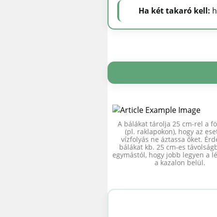
Ha két takaró kell:
h
A bálákat tárolja 25 cm-rel a fö
(pl. raklapokon), hogy az ese
vízfolyás ne áztassa őket. Ér
bálákat kb. 25 cm-es távolság
egymástól, hogy jobb legyen a 
a kazalon belül.