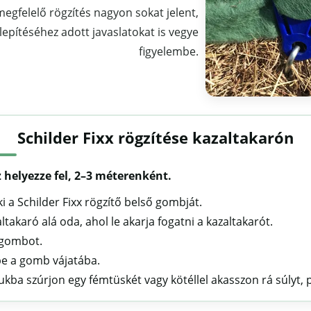
megfelelő rögzítés nagyon sokat jelent,
lepítéséhez adott javaslatokat is vegye
figyelembe.
Schilder Fixx rögzítése kazaltakarón
 helyezze fel, 2–3 méterenként.
ki a Schilder Fixx rögzítő belső gombját.
takaró alá oda, ahol le akarja fogatni a kazaltakarót.
 gombot.
 be a gomb vájatába.
yukba szúrjon egy fémtüskét vagy kötéllel akasszon rá súlyt,